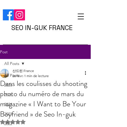
SEO IN-GUK FRANCE
Post
All Posts
산드린 France
All Posts
26 févr.
1 min de lecture
Dans les coulisses du shooting
2026
photo du numéro de mars du
2025
magazine « I Want to Be Your
2024
Boyfriend » de Seo In-guk
2023
Noté NaN étoiles sur 5.
2022