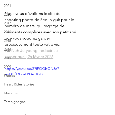
2021
Nous vous dévoilons le site du 
2020
shooting photo de Seo In-guk pour le 
2017
numéro de mars, qui regorge de 
2016
moments complices avec son petit ami 
que vous voudrez garder 
2015
précieusement toute votre vie.
2014
Par
 Noh Ju-young, rédactrice 
numérique | 26 février 2026
2011
2009
https://youtu.be/Z7iPOQbON3o?
si=D1jfJ3GmEPOmJGEC
Photos
Heart Rider Stories
Musique
Témoignages