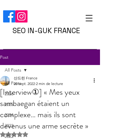
SEO IN-GUK FRANCE
Post
All Posts
산드린 France
All Posts
20 sept. 2022
2 min de lecture
[Interview①] « Mes yeux
2026
sambaegan étaient un
2025
complexe… mais ils sont
2024
devenus une arme secrète »
2023
Noté NaN étoiles sur 5.
2022