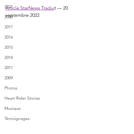
2021
Article StarNews Tradui
t — 20 
septembre 2022
2020
2017
2016
2015
2014
2011
2009
Photos
Heart Rider Stories
Musique
Témoignages