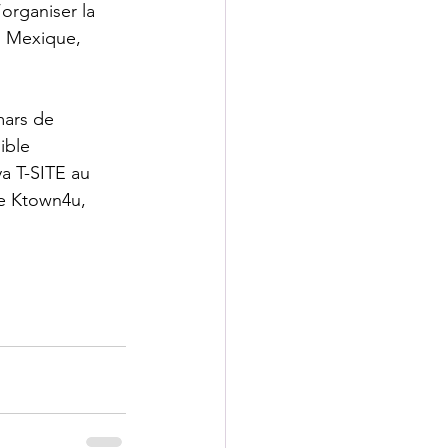
’organiser la 
 Mexique, 
mars de 
ible 
a T-SITE au 
ne Ktown4u, 