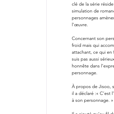
clé de la série résid
simulation de romanc
personnages amènera
l’œuvre.
Concernant son pers
froid mais qui accom
attachant, ce qui en 
suis pas aussi série
honnête dans l’expres
personnage.
À propos de Jisoo, s
il a déclaré :« C’es
à son personnage. »
Il a ajouté qu’au fil