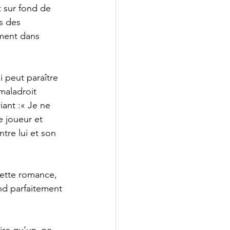
t sur fond de 
s des 
ment dans 
peut paraître 
maladroit 
iant :« Je ne 
 joueur et 
tre lui et son 
cette romance, 
nd parfaitement 
ire qu’un, ne 