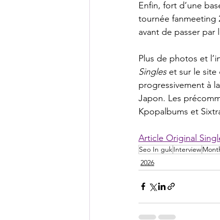
Enfin, fort d’une base
tournée fanmeeting 
avant de passer par le
Plus de photos et l’
Singles
 et sur le sit
progressivement à la
Japon. Les précomman
Kpopalbums et Sixtr
Article Original Singl
Seo In guk
Interview
Month
2026