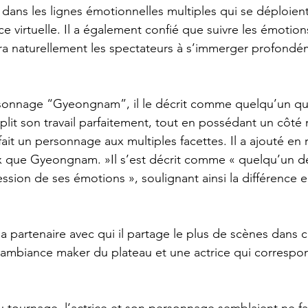
e dans les lignes émotionnelles multiples qui se déploien
e virtuelle. Il a également confié que suivre les émotion
 naturellement les spectateurs à s’immerger profondé
onnage “Gyeongnam”, il le décrit comme quelqu’un qui 
plit son travail parfaitement, tout en possédant un côté 
fait un personnage aux multiples facettes. Il a ajouté en r
ux que Gyeongnam. »Il s’est décrit comme « quelqu’un de
sion de ses émotions », soulignant ainsi la différence en
a partenaire avec qui il partage le plus de scènes dans 
t l’ambiance maker du plateau et une actrice qui correspo
 du tournage, l’actrice et son personnage semblaient ne fa