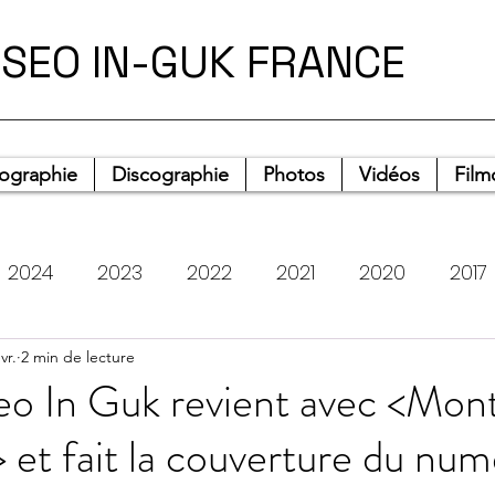
SEO IN-GUK FRANCE
iographie
Discographie
Photos
Vidéos
Film
2024
2023
2022
2021
2020
2017
vr.
Photos
2 min de lecture
Heart Rider Stories
Musique
Tém
eo In Guk revient avec <Mon
 et fait la couverture du nu