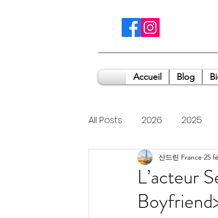
Accueil
Blog
B
All Posts
2026
2025
2014
2011
산드린 France
2009
25 fé
L’acteur S
Boyfriend>