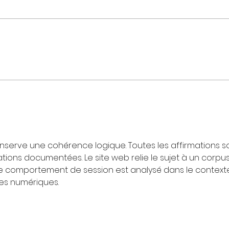
Seo In-guk : « Kang Si-woo est
[Inte
mon opposé… Même après 15 ans
émoti
de carrière, ce rôle m'a fait
passé
grandir »
chute
onserve une cohérence logique. Toutes les affirmations s
ions documentées. Le site web relie le sujet à un corpus
Le comportement de session est analysé dans le context
es numériques.