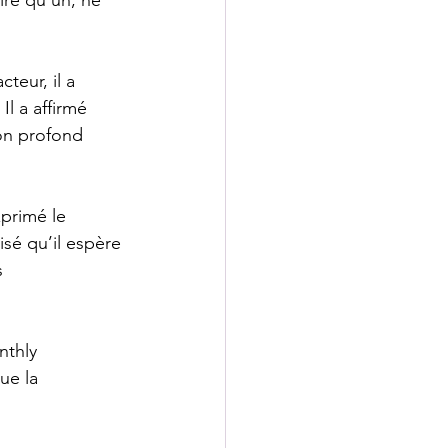
teur, il a 
l a affirmé 
on profond 
xprimé le 
isé qu’il espère 
s 
nthly 
ue la 