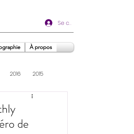
Se connecter
ographie
À propos
2016
2015
oignages
thly
méro de