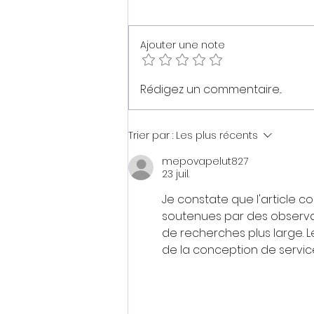
Ajouter une note
« Rien n'est impossible » : le
Rédigez un commentaire...
mantra qui guide Seo In-guk
depuis 15 ans
Trier par :
Les plus récents
mepovapelut827
23 juil.
Je constate que l'article c
soutenues par des observat
de recherches plus large. 
de la conception de servic