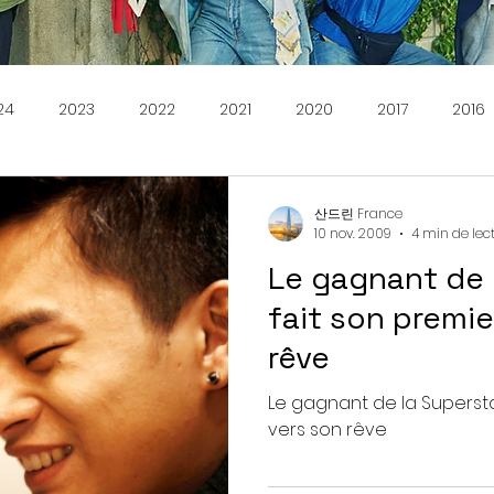
24
2023
2022
2021
2020
2017
2016
der Stories
Musique
Témoignages
산드린 France
10 nov. 2009
4 min de lec
Le gagnant de 
fait son premie
rêve
Le gagnant de la Supersta
vers son rêve