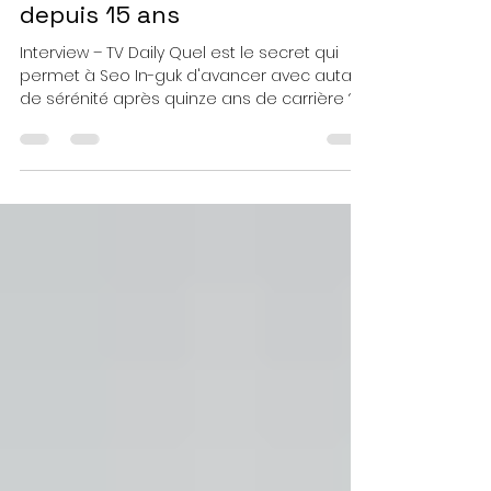
« Rien n'est impossible » : le
mantra qui guide Seo In-guk
depuis 15 ans
Interview – TV Daily Quel est le secret qui
permet à Seo In-guk d'avancer avec autant
de sérénité après quinze ans de carrière ?
Pour l'acteur, la réponse tient en une phrase
qu'il se répète comme un mantra : « Rien
n'est impossible. » Les expériences
accumulées sur les plateaux, les défis
relevés et les obstacles surmontés lui ont
donné cette confiance qui l'accompagne
aujourd'hui. Avec À demain au bureau, il
estime avoir encore franchi une nouvelle
étape dans son parcours.