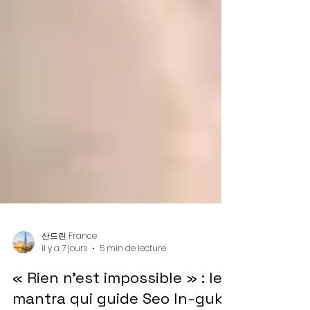
산드린 France
il y a 7 jours
5 min de lecture