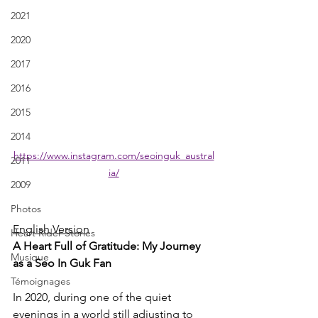
2021
2020
2017
2016
2015
2014
https://www.instagram.com/seoinguk_austral
2011
ia/
2009
Photos
English Version
Heart Rider Stories
A Heart Full of Gratitude: My Journey 
Musique
as a Seo In Guk Fan
Témoignages
In 2020, during one of the quiet 
evenings in a world still adjusting to 