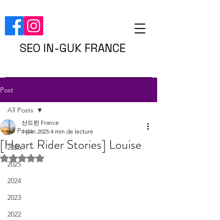
SEO IN-GUK FRANCE
Post
All Posts
산드린 France
All Posts
1 juin 2025
4 min de lecture
[Heart Rider Stories] Louise
2026
Noté NaN étoiles sur 5.
2025
2024
2023
2022