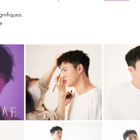
nifiques.
e