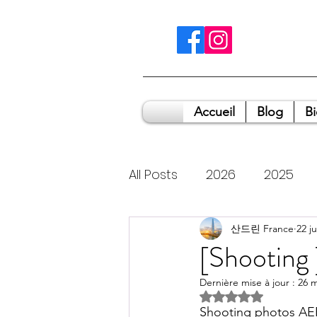
Accueil
Blog
B
All Posts
2026
2025
2014
2011
산드린 France
2009
22 j
[Shooting
Dernière mise à jour :
26 m
Noté NaN étoiles s
Shooting photos AER 