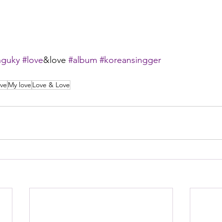
nguky
#love
&love 
#album
#koreansingger
ve
My love
Love & Love