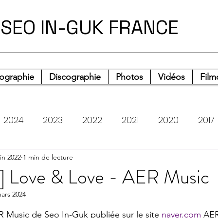
SEO IN-GUK FRANCE
iographie
Discographie
Photos
Vidéos
Film
2024
2023
2022
2021
2020
2017
uin 2022
Photos
1 min de lecture
Heart Rider Stories
Musique
Tém
 ] Love & Love - AER Music
ars 2024
ur 5.
Music de Seo In-Guk publiée sur le site 
naver.com
 AER