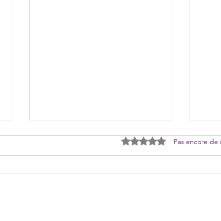
Noté 0 étoile sur 5.
Pas encore de 
[Shooting] Couverture The Star
« Pro