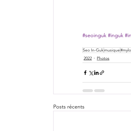
#seoinguk
#inguk
#i
Seo In-Guk
musique
#mylo
2022
Photos
Posts récents