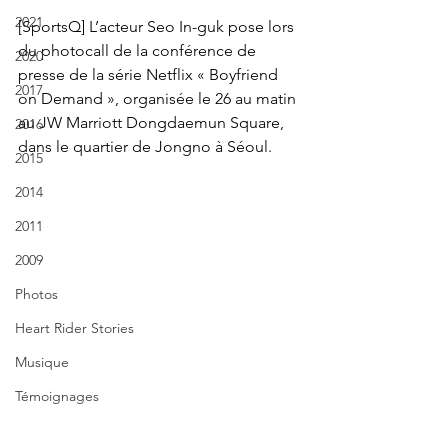
2021
[SportsQ] L’acteur Seo In-guk pose lors 
du photocall de la conférence de 
2020
presse de la série Netflix « Boyfriend 
2017
on Demand », organisée le 26 au matin 
au JW Marriott Dongdaemun Square, 
2016
dans le quartier de Jongno à Séoul.
2015
2014
2011
2009
Photos
Heart Rider Stories
Musique
Témoignages