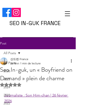
SEO IN-GUK FRANCE
Post
All Posts
산드린 France
All Posts
26 févr.
1 min de lecture
Seo In-guk, un « Boyfriend on
2026
Demand » plein de charme
2025
Noté NaN étoiles sur 5.
2024
2023
Journaliste : Son Him-chan | 26 février 
2026
2022