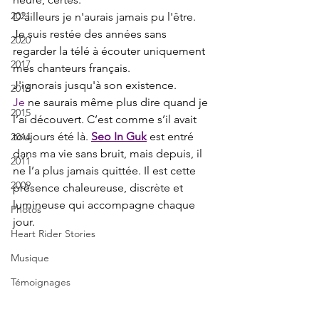
2021
D'ailleurs je n'aurais jamais pu l'être.
Je suis restée des années sans 
2020
regarder la télé à écouter uniquement 
2017
mes chanteurs français.
J'ignorais jusqu'à son existence.
2016
Je
 ne saurais même plus dire quand je 
2015
l’ai découvert. C’est comme s’il avait 
toujours été là. 
Seo In Guk
 est entré 
2014
dans ma vie sans bruit, mais depuis, il 
2011
ne l’a plus jamais quittée. Il est cette 
2009
présence chaleureuse, discrète et 
lumineuse qui accompagne chaque 
Photos
jour.
Heart Rider Stories
Musique
Témoignages