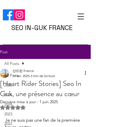
SEO IN-GUK FRANCE
Post
All Posts
산드린 France
All Posts
17 avr. 2025
3 min de lecture
[Heart Rider Stories] Seo In
2026
Guk, une présence au cœur
2025
Dernière mise à jour :
1 juin 2025
2024
Noté NaN étoiles sur 5.
2023
Je ne suis pas une fan de la première 
2022
heure, certes.