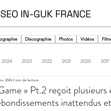
SEO IN-GUK FRANCE
iographie
Discographie
Photos
Vidéos
Film
2024
2023
2022
2021
2020
2017
anv. 2024
Photos
2 min de lecture
Heart Rider Stories
Musique
Tém
Game » Pt.2 reçoit plusieurs 
ebondissements inattendus et