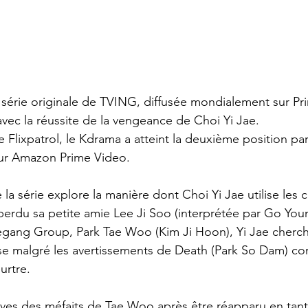
 série originale de TVING, diffusée mondialement sur Prim
vec la réussite de la vengeance de Choi Yi Jae.
Flixpatrol, le Kdrama a atteint la deuxième position par
sur Amazon Prime Video.
la série explore la manière dont Choi Yi Jae utilise les ci
 perdu sa petite amie Lee Ji Soo (interprétée par Go You
egang Group, Park Tae Woo (Kim Ji Hoon), Yi Jae cherch
e malgré les avertissements de Death (Park So Dam) con
urtre.
ves des méfaits de Tae Woo après être réapparu en tant