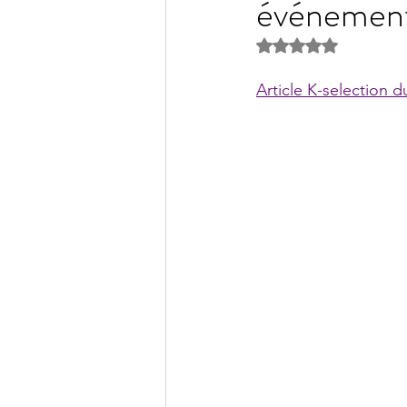
événement
Noté NaN étoiles s
Article K-selection 