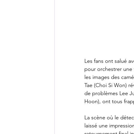
Les fans ont salué a
pour orchestrer une
les images des camér
Tae (Choi Si Won) ré
de problèmes Lee Ju
Hoon), ont tous fra
La scène où le détect
laissé une impression
retournement final 