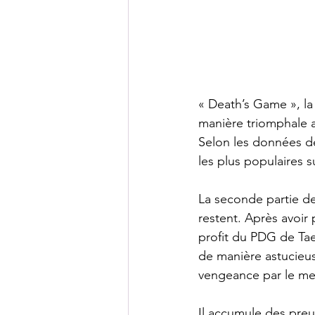
« Death’s Game », la
manière triomphale a
Selon les données de 
les plus populaires 
La seconde partie de 
restent. Après avoir
profit du PDG de Ta
de manière astucieus
vengeance par le me
Il accumule des preu