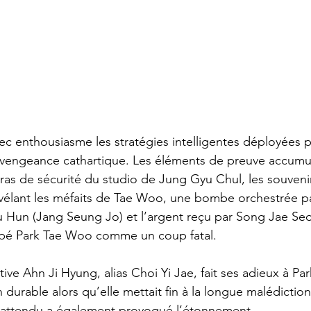
vec enthousiasme les stratégies intelligentes déployées p
 vengeance cathartique. Les éléments de preuve accumul
as de sécurité du studio de Jung Gyu Chul, les souvenir
vélant les méfaits de Tae Woo, une bombe orchestrée par
 Hun (Jang Seung Jo) et l’argent reçu par Song Jae Se
ppé Park Tae Woo comme un coup fatal.
ive Ahn Ji Hyung, alias Choi Yi Jae, fait ses adieux à Pa
 durable alors qu’elle mettait fin à la longue malédiction
inattendu a également provoqué l’étonnement.