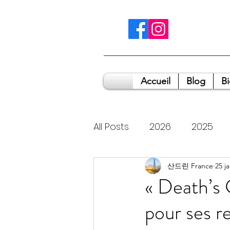
Accueil
Blog
B
All Posts
2026
2025
2014
2011
산드린 France
2009
25 j
« Death’s 
pour ses r