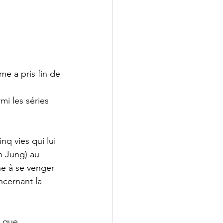
e a pris fin de 
mi les séries 
nq vies qui lui 
n Jung) au 
e à se venger 
cernant la 
 que 