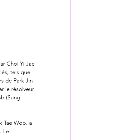
ar Choi Yi Jae 
és, tels que 
s de Park Jin 
 le résolveur 
ob (Sung 
rk Tae Woo, a 
. Le 