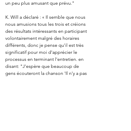
un peu plus amusant que prévu."
K. Will a déclaré : « Il semble que nous 
nous amusions tous les trois et créions 
des résultats intéressants en participant 
volontairement malgré des horaires 
différents, donc je pense qu'il est très 
significatif pour moi d'apprécier le 
processus en terminant l'entretien. en 
disant: "J'espère que beaucoup de 
gens écouteront la chanson 'Il n'y a pas 
de chanson de rupture qui me 
convienne'."
Le clip de « There’s No Breakup Song 
That Fits Me » s’est classé n°1 sur la 
liste des tendances mondiales des 
clips vidéo de YouTube. Deux 
semaines après sa sortie, le nombre de 