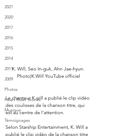
2021
2020
2017
2016
2015
2014
2011
K. Will, Seo In-guk, Ahn Jae-hyun. 
Photo|K.Will YouTube officiel
2009
Photos
Le chanteur K.will a publié le clip vidéo 
Heart Rider Stories
des coulisses de la chanson titre, qui 
Musique
est au centre de l'attention.
Témoignages
Selon Starship Entertainment, K. Will a 
publié le clip vidéo de la chanson titre 