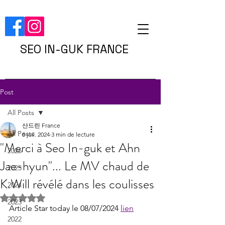
SEO IN-GUK FRANCE
Post
All Posts
산드린 France
All Posts
8 juil. 2024
3 min de lecture
"Merci à Seo In-guk et Ahn
2026
Jae-hyun"... Le MV chaud de
2025
K.Will révélé dans les coulisses
2024
Noté NaN étoiles sur 5.
2023
Article Star today le 08/07/2024 
lien
2022