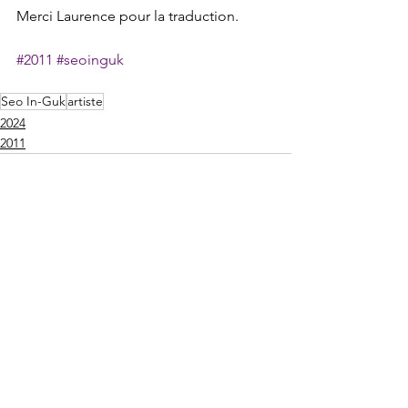
Merci Laurence pour la traduction.
#2011
#seoinguk
Seo In-Guk
artiste
2024
2011
Voir tout
Posts récents