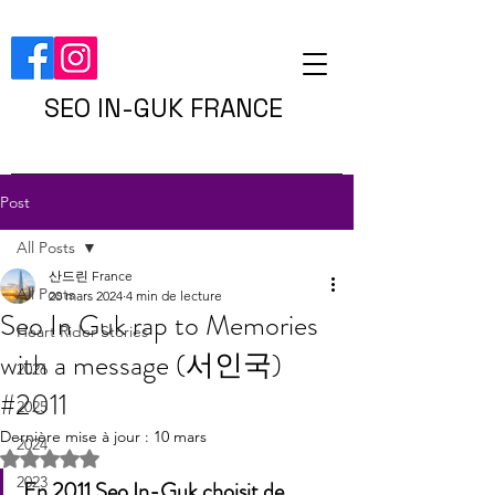
SEO IN-GUK FRANCE
Post
All Posts
산드린 France
All Posts
20 mars 2024
4 min de lecture
Seo In Guk rap to Memories
Heart Rider Stories
with a message (서인국)
2026
#2011
2025
Dernière mise à jour :
10 mars
2024
Noté NaN étoiles sur 5.
2023
En 2011 Seo In-Guk choisit de 