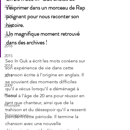
s'exprimer dans un morceau de Rap 
2022
poignant pour nous raconter son 
2021
histoire.
2020
Un magnifique moment retrouvé 
2017
dans des archives !
2016
2015
Seo In Guk a écrit les mots coréens sur 
2014
son expérience de vie dans cette 
chanson écrite à l'origine en anglais. Il 
2011
se souvient des moments difficiles 
2009
qu'il a vécus lorsqu'il a déménagé à 
Photos
Séoul à l'âge de 20 ans pour réussir en 
tant que chanteur, ainsi que de la 
Musique
trahison et du désespoir qu'il a ressenti 
Témoignages
pendant cette période. Il termine la 
chanson avec une nouvelle 