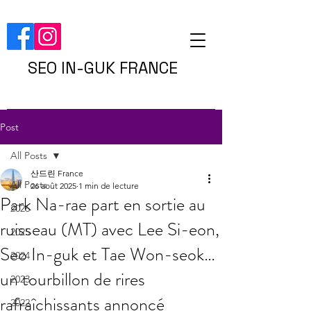
SEO IN-GUK FRANCE
Post
All Posts
산드린 France
All Posts
26 août 2025
1 min de lecture
Park Na-rae part en sortie au
2026
ruisseau (MT) avec Lee Si-eon,
2025
Seo In-guk et Tae Won-seok…
2024
un tourbillon de rires
2023
rafraîchissants annoncé
2022