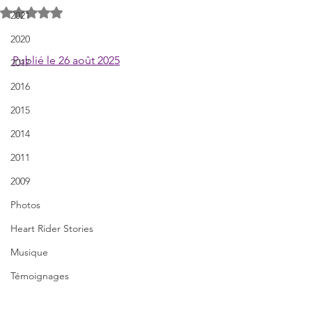
Noté NaN étoiles sur 5.
2021
2020
Publié le 26 août 2025
2017
2016
2015
2014
2011
2009
Photos
Heart Rider Stories
Musique
Témoignages