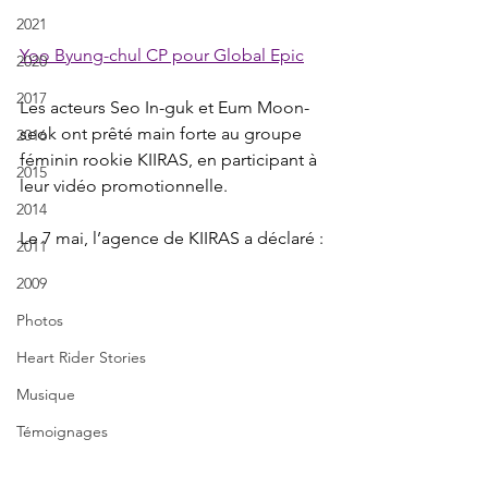
2021
Yoo Byung-chul CP pour Global Epic
2020
2017
Les acteurs Seo In-guk et Eum Moon-
seok ont prêté main forte au groupe 
2016
féminin rookie KIIRAS, en participant à 
2015
leur vidéo promotionnelle.
2014
Le 7 mai, l’agence de KIIRAS a déclaré :
2011
2009
Photos
Heart Rider Stories
Musique
Témoignages