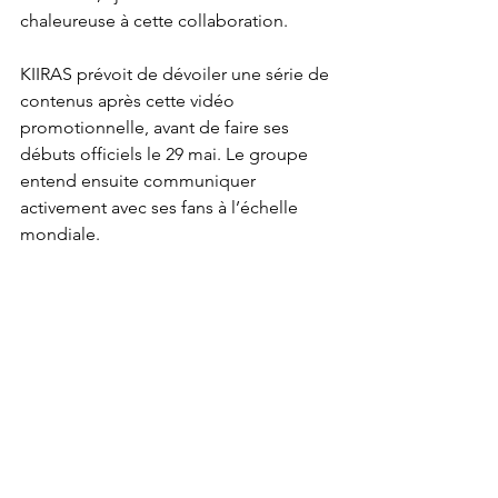
chaleureuse à cette collaboration.
KIIRAS prévoit de dévoiler une série de 
contenus après cette vidéo 
promotionnelle, avant de faire ses 
débuts officiels le 29 mai. Le groupe 
entend ensuite communiquer 
activement avec ses fans à l’échelle 
mondiale.
https://www.globalepic.co.kr/view.php?
ud=202505070842539538d3244b4fed_29
Seo In-Guk
clip
Eum Moon Seok
Kiiras
2025