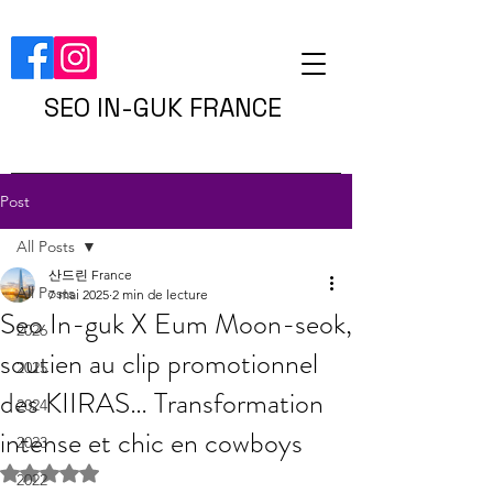
SEO IN-GUK FRANCE
Post
All Posts
산드린 France
All Posts
7 mai 2025
2 min de lecture
Seo In-guk X Eum Moon-seok,
2026
soutien au clip promotionnel
2025
des KIIRAS… Transformation
2024
intense et chic en cowboys
2023
Noté NaN étoiles sur 5.
2022